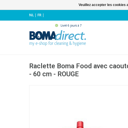
Veuillez accepter les cookies 
NL
|
FR
|
Livré 6 jours à 7
Raclette Boma Food avec caout
- 60 cm - ROUGE