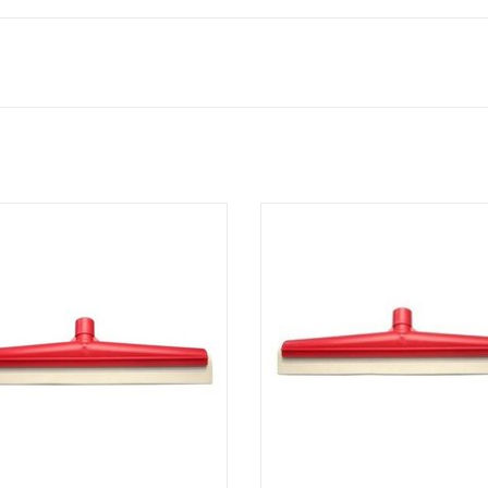
Raclette hygiénique.
Raclette hygiénique.
ture en plastique incassable avec
- Monture en plastique incassabl
fixe-manche pratique.
fixe-manche pratique.
- Caoutchouc remplaçable.
- Caoutchouc remplaçable.
istante à la chaleur jusqu'à 100°C.
- Résistante à la chaleur jusqu'à 
AJOUTER AU PANIER
AJOUTER AU PANIER