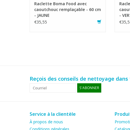
Raclette Boma Food avec
Racl
caoutchouc remplaçable - 60 cm
caou
- JAUNE
- VER
€35,55
€35,5
Reçois des conseils de nettoyage dans t
S'ABONNER
Service à la clientèle
Produi
À propos de nous
Promot
Conditions générales
Catalog