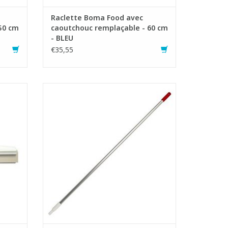
Raclette Boma Food avec
50 cm
caoutchouc remplaçable - 60 cm
- BLEU
€35,55
Manche en aluminium avec filet.
e avec
- L: 150 cm
- Ø: 21 mm
AJOUTER AU PANIER
100°C.