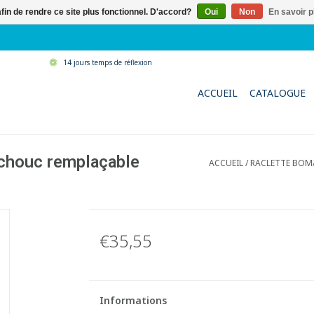
afin de rendre ce site plus fonctionnel. D'accord?
Oui
Non
En savoir p
14 jours temps de réflexion
ACCUEIL
CATALOGUE
chouc remplaçable
ACCUEIL
/
RACLETTE BOM
€35,55
Informations