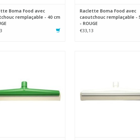
ette Boma Food avec
Raclette Boma Food avec
tchouc remplaçable - 40 cm
caoutchouc remplaçable - 
UGE
- ROUGE
3
€33,13
Raclette hygiénique.
Raclette hygiénique.
ture en plastique incassable avec
- Monture en plastique incassabl
fixe-manche pratique.
fixe-manche pratique.
- Caoutchouc remplaçable.
- Caoutchouc remplaçable.
istante à la chaleur jusqu'à 100°C.
- Résistante à la chaleur jusqu'à 
AJOUTER AU PANIER
AJOUTER AU PANIER