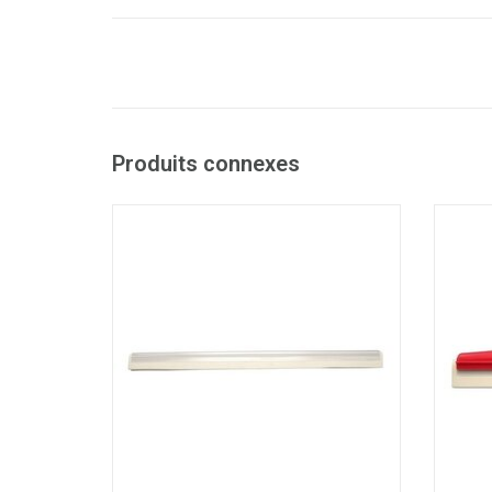
Produits connexes
Caoutchouc de rechange pour raclette
Boma Food
- Mon
- Résistant à la chaleur jusqu'à 100°C.
AJOUTER AU PANIER
- Rés