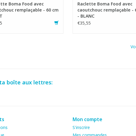
ette Boma Food avec
Raclette Boma Food avec
tchouc remplaçable - 60 cm
caoutchouc remplaçable - 
T
- BLANC
5
€35,55
Vo
a boîte aux lettres:
ts
Mon compte
ions
S'inscrire
ue
Mes commandes