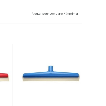
Ajouter pour comparer
/
Imprimer
Raclette hygiénique.
e avec
- Monture en plastique incassable avec
fixe-manche pratique.
- Caoutchouc remplaçable.
100°C.
- Résistante à la chaleur jusqu'à 100°C.
AJOUTER AU PANIER