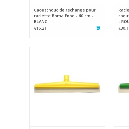
Caoutchouc de rechange pour
Racl
raclette Boma Food - 60 cm -
caou
BLANC
- RO
€16,21
€30,1
Raclette hygiénique.
- Monture en plastique incassable avec
- Mon
fixe-manche pratique.
- Caoutchouc remplaçable.
- Résistante à la chaleur jusqu'à 100°C.
- Rés
AJOUTER AU PANIER