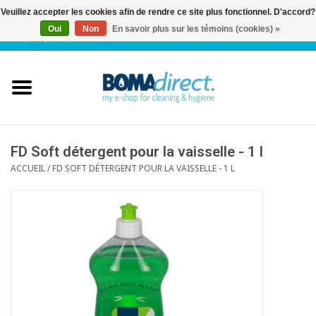
Veuillez accepter les cookies afin de rendre ce site plus fonctionnel. D'accord?
Oui
Non
En savoir plus sur les témoins (cookies) »
NL
|
FR
|
0 Articles
Accueil
Catalogue
Service client
FD Soft détergent pour la vaisselle - 1 l
ACCUEIL
/
FD SOFT DÉTERGENT POUR LA VAISSELLE - 1 L
Blog