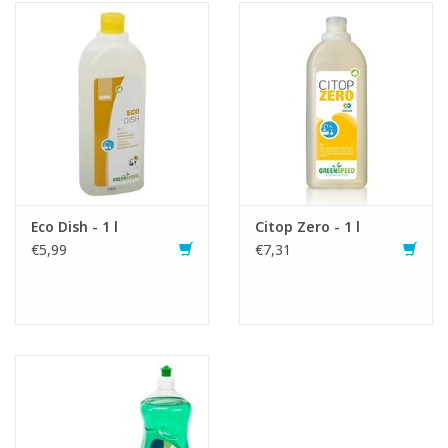
Mode d'emploi:
Mentions de danger:
EUH208: Contient (limonène). Peut produire une réaction
allergique.
H319 Eye Irrit. 2: Provoque une sévère irritation des yeux.
Fiche produit
Eco Dish - 1 l
Citop Zero - 1 l
SDS fiche
€5,99
€7,31