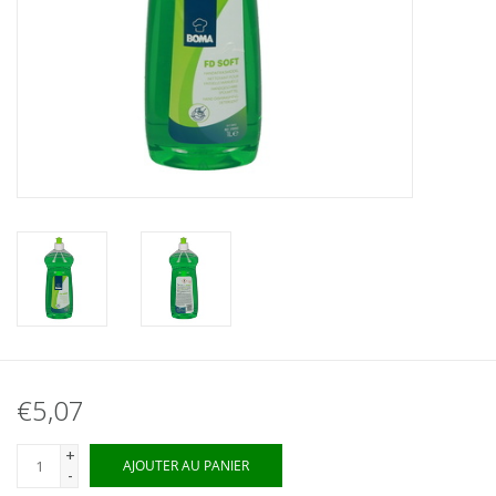
€5,07
+
AJOUTER AU PANIER
-