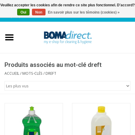
Veuillez accepter les cookies afin de rendre ce site plus fonctionnel. D'accord?
Oui
Non
En savoir plus sur les témoins (cookies) »
NL
|
FR
|
0 Articles
Accueil
Catalogue
Service client
Produits associés au mot-clé dreft
ACCUEIL
/
MOTS-CLÉS
/
DREFT
Blog