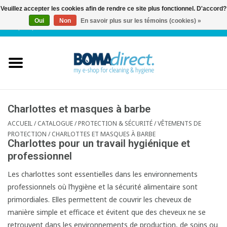
Veuillez accepter les cookies afin de rendre ce site plus fonctionnel. D'accord?
Oui
Non
En savoir plus sur les témoins (cookies) »
NL
|
FR
|
0 Articles
Accueil
Catalogue
Service client
Charlottes et masques à barbe
ACCUEIL
/
CATALOGUE
/
PROTECTION & SÉCURITÉ
/
VÊTEMENTS DE
PROTECTION
/
CHARLOTTES ET MASQUES À BARBE
Blog
Charlottes pour un travail hygiénique et
professionnel
Les charlottes sont essentielles dans les environnements
professionnels où l’hygiène et la sécurité alimentaire sont
primordiales. Elles permettent de couvrir les cheveux de
manière simple et efficace et évitent que des cheveux ne se
retrouvent dans les environnements de production, de soins ou