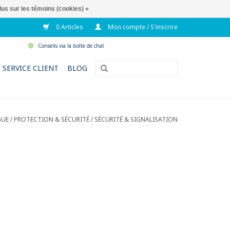
lus sur les témoins (cookies) »
0 Articles
Mon compte / S'inscrire
Conseils via la boîte de chat
SERVICE CLIENT
BLOG
GUE
/
PROTECTION & SÉCURITÉ
/
SÉCURITÉ & SIGNALISATION