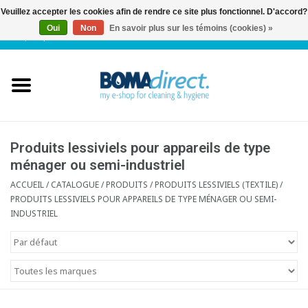
Veuillez accepter les cookies afin de rendre ce site plus fonctionnel. D'accord?
Oui
Non
En savoir plus sur les témoins (cookies) »
NL
|
FR
|
0 Articles
Accueil
Catalogue
Service client
Produits lessiviels pour appareils de type
ménager ou semi-industriel
Blog
ACCUEIL
/
CATALOGUE
/
PRODUITS
/
PRODUITS LESSIVIELS (TEXTILE)
/
PRODUITS LESSIVIELS POUR APPAREILS DE TYPE MÉNAGER OU SEMI-
INDUSTRIEL