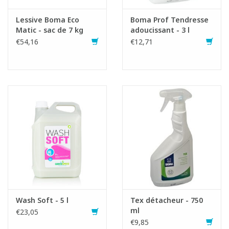
Lessive Boma Eco
Boma Prof Tendresse
Matic - sac de 7 kg
adoucissant - 3 l
€54,16
€12,71
Wash Soft - 5 l
Tex détacheur - 750
ml
€23,05
€9,85