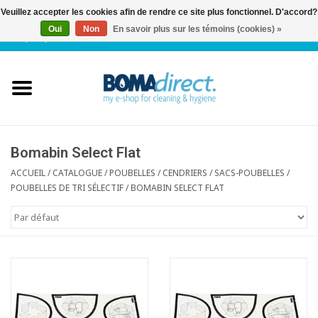
Veuillez accepter les cookies afin de rendre ce site plus fonctionnel. D'accord?
Oui
Non
En savoir plus sur les témoins (cookies) »
NL
|
FR
|
0 Articles
Accueil
Catalogue
Service client
Bomabin Select Flat
ACCUEIL
/
CATALOGUE
/
POUBELLES / CENDRIERS / SACS-POUBELLES
/
POUBELLES DE TRI SÉLECTIF
/
BOMABIN SELECT FLAT
Blog