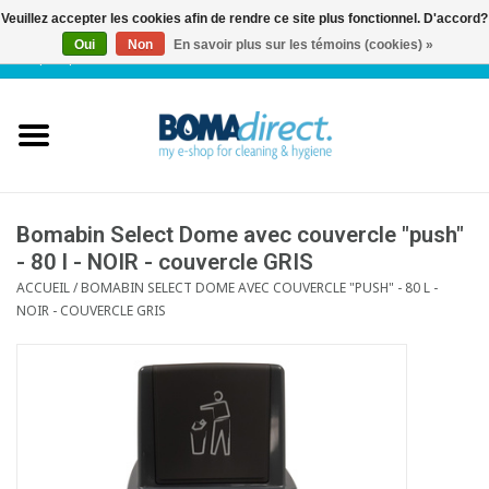
Veuillez accepter les cookies afin de rendre ce site plus fonctionnel. D'accord?
Oui
Non
En savoir plus sur les témoins (cookies) »
NL
|
FR
|
0 Articles
Accueil
Catalogue
Service client
Bomabin Select Dome avec couvercle "push"
- 80 l - NOIR - couvercle GRIS
ACCUEIL
/
BOMABIN SELECT DOME AVEC COUVERCLE "PUSH" - 80 L -
Blog
NOIR - COUVERCLE GRIS