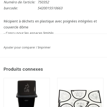
Numéro de l'article:
750352
barcode:
5420015510663
Récipient à déchets en plastique avec poignées intégrées et
couvercle dôme
- Conçu pour les espaces limités
- Idéal pour tri sélectif
- Facile à nettoyer et à entretenir
Ajouter pour comparer
/
Imprimer
- Fabriqué de 70% des materiaux récyclés
- Capacité: 60 litres - LxlxH: 32 x 46 x 80 cm
- Capacité: 80 litres - LxlxH: 32 x 46 x 98,2 cm
Produits connexes
Article composé des éléments suivants:
1x750343 Poubelle Bomabin Select Flat/Dome - 80 l - NOIR
1x750344 Couvercle " Push" pour poubelle Bomabin Select Flat