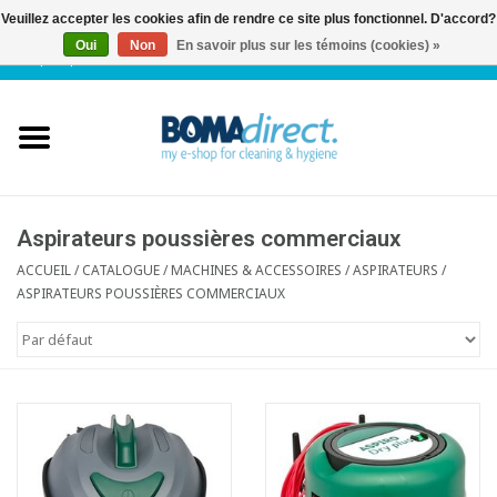
Veuillez accepter les cookies afin de rendre ce site plus fonctionnel. D'accord?
Oui
Non
En savoir plus sur les témoins (cookies) »
NL
|
FR
|
0 Articles
Accueil
Catalogue
Service client
Aspirateurs poussières commerciaux
ACCUEIL
/
CATALOGUE
/
MACHINES & ACCESSOIRES
/
ASPIRATEURS
/
ASPIRATEURS POUSSIÈRES COMMERCIAUX
Blog