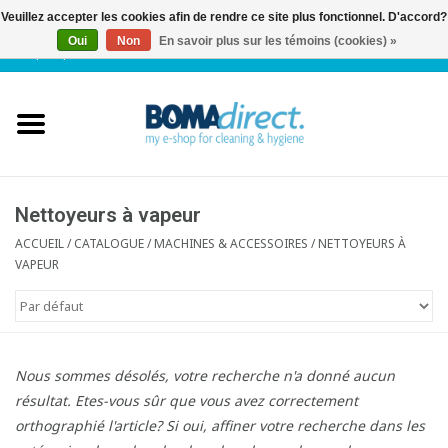
Veuillez accepter les cookies afin de rendre ce site plus fonctionnel. D'accord?
Oui
Non
En savoir plus sur les témoins (cookies) »
NL
|
FR
|
0 Articles
Accueil
Catalogue
Service client
Nettoyeurs à vapeur
ACCUEIL
/
CATALOGUE
/
MACHINES & ACCESSOIRES
/
NETTOYEURS À
VAPEUR
Blog
Nous sommes désolés, votre recherche n'a donné aucun
résultat. Etes-vous sûr que vous avez correctement
orthographié l'article? Si oui, affiner votre recherche dans les