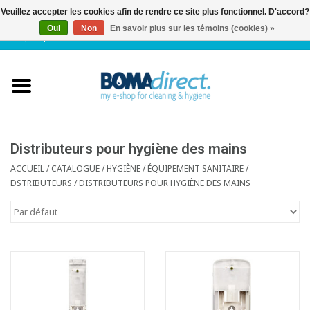
Veuillez accepter les cookies afin de rendre ce site plus fonctionnel. D'accord?
Oui
Non
En savoir plus sur les témoins (cookies) »
NL
|
FR
|
0 Articles
Accueil
Catalogue
Service client
Distributeurs pour hygiène des mains
ACCUEIL
/
CATALOGUE
/
HYGIÈNE / ÉQUIPEMENT SANITAIRE
/
DSTRIBUTEURS
/
DISTRIBUTEURS POUR HYGIÈNE DES MAINS
Blog