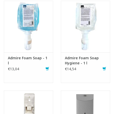
- Fabriqué en ABS 100 % recyclable
- LxLxH: - BxDxH: 12 x 13,5 x 27,4 cm
Admire Foam Soap - 1
Admire Foam Soap
l
Hygiene - 1 l
€13,04
€14,54