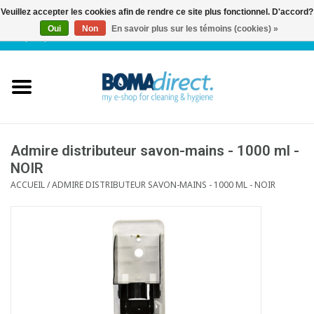
Veuillez accepter les cookies afin de rendre ce site plus fonctionnel. D'accord?
Oui
Non
En savoir plus sur les témoins (cookies) »
NL
|
FR
|
0 Articles
Accueil
Catalogue
Service client
Admire distributeur savon-mains - 1000 ml -
NOIR
ACCUEIL
/
ADMIRE DISTRIBUTEUR SAVON-MAINS - 1000 ML - NOIR
Blog