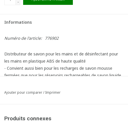
-
Informations
Numéro de l'article:
776902
Distributeur de savon pour les mains et de désinfectant pour
les mains en plastique ABS de haute qualité
- Convient aussi bien pour les recharges de savon mousse
fermées que pour les réservoirs rechargeables de savon liquide
et de savon mousse
- Assure une bonne hygiène des mains pour tous les utilisateurs
Ajouter pour comparer
/
Imprimer
- Remplissage rapide et facile, avec fenêtre de contrôle du
niveau de contenu
- Face arrière transparente permettant souvent la réutilisation
Produits connexes
des trous de perçage existants
-Ouverture au moyen de boutons-poussoirs dissimulés