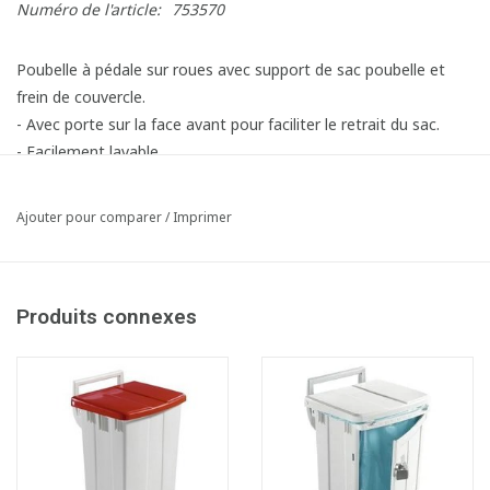
Numéro de l'article:
753570
Poubelle à pédale sur roues avec support de sac poubelle et
frein de couvercle.
- Avec porte sur la face avant pour faciliter le retrait du sac.
- Facilement lavable.
- Capacité : 90 litres.
- LxlxH : 51 x 50 x 93 cm
Ajouter pour comparer
/
Imprimer
Article composé des éléments suivants:
1x753371 Bomabin Select Pedal Classic Ergo - 90 l - BLANC -
sans couvercle
Produits connexes
1x753377 Couvercle pour Bomabin Select Pedal Ergo - 90 l -
ROUGE
(Avant: Couvercle pour poubelle à pédale Polaris Delux 90 l -
ROUGE)
2x710153 Frein pour couvercle