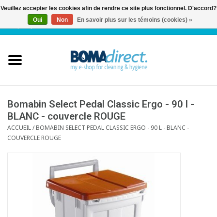
Veuillez accepter les cookies afin de rendre ce site plus fonctionnel. D'accord?
Oui
Non
En savoir plus sur les témoins (cookies) »
NL
|
FR
|
0 Articles
Accueil
Catalogue
Service client
Bomabin Select Pedal Classic Ergo - 90 l -
BLANC - couvercle ROUGE
ACCUEIL
/
BOMABIN SELECT PEDAL CLASSIC ERGO - 90 L - BLANC -
Blog
COUVERCLE ROUGE