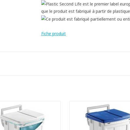
Fiche produit
le mobile à pédale avec porte-sac
Poubelle mobile à pédale avec po
et frein de couvercle
et frein de couvercle
ec porte frontale pour faciliter le
- Avec porte frontale pour facilit
retrait des sacs à déchets
retrait des sacs à déchets
- Facilement lavable
- Facilement lavable