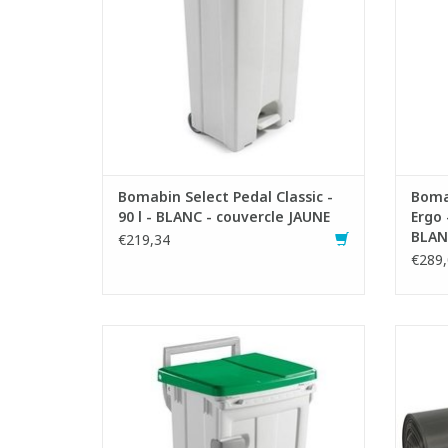
AJOUTER AU PANIER
Bomabin Select Pedal Classic -
Bomab
90 l - BLANC - couvercle JAUNE
Ergo 
BLAN
€219,34
€289,
Poubelle mobile à pédale avec porte-sac
S
et frein de couvercle
- Avec porte frontale pour faciliter le
- Fabr
retrait des sacs à déchets
- 
- Facilement lavable
- Capacité : 90 litres