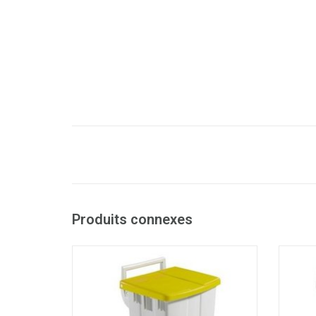
Produits connexes
Poubelle à pédale mobile avec porte-sac
Poubel
et frein de couvercle
- Facilement lavable
- Av
- Capacité : 90 litres
- LxLxH : 51 x 47 x 93 cm