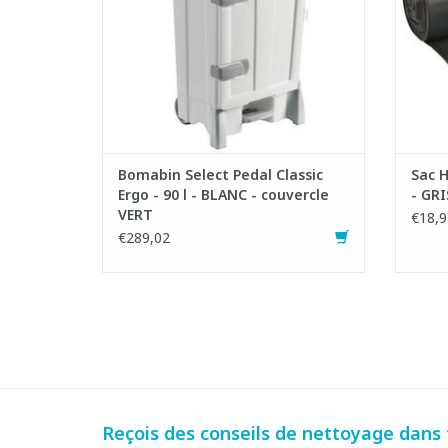
- LxLxH : 51 x 50 x 93 cm
AJOUTER AU PANIER
Bomabin Select Pedal Classic
Sac H
Ergo - 90 l - BLANC - couvercle
- GRI
VERT
€18,9
€289,02
Reçois des conseils de nettoyage dans t