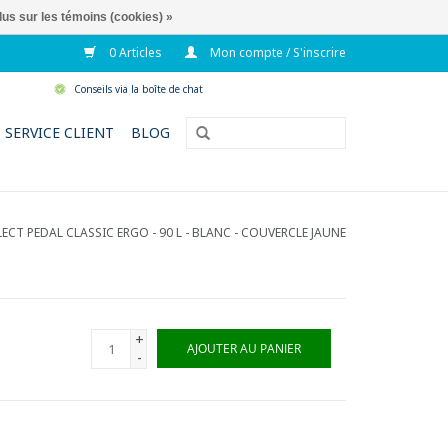
lus sur les témoins (cookies) »
0 Articles
Mon compte / S'inscrire
Conseils via la boîte de chat
SERVICE CLIENT
BLOG
CT PEDAL CLASSIC ERGO - 90 L - BLANC - COUVERCLE JAUNE
+
AJOUTER AU PANIER
-