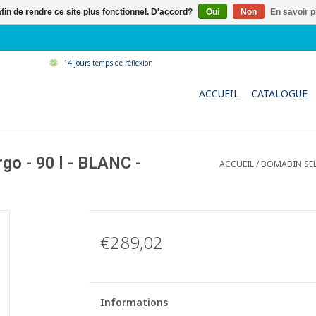
afin de rendre ce site plus fonctionnel. D'accord?
Oui
Non
En savoir p
14 jours temps de réflexion
ACCUEIL
CATALOGUE
go - 90 l - BLANC -
ACCUEIL
/
BOMABIN SELE
€289,02
Informations