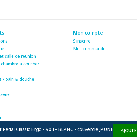
ts
Mon compte
ions
S'inscrire
ue
Mes commandes
t salle de réunion
& chambre a coucher
s / bain & douche
serie
r
 Pedal Classic Ergo - 90 l - BLANC - couvercle JAUNE
AJOUTE