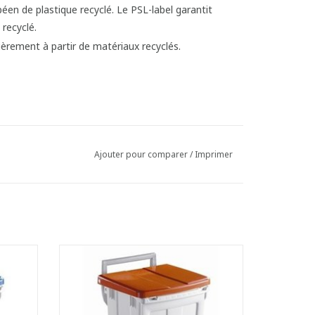
Ajouter pour comparer
/
Imprimer
rte-sac
Poubelle à pédale sur roues avec support
de sac poubelle et frein de couvercle.
er le
- Avec porte sur la face avant pour faciliter
le retrait du sac.
- Facilement lavable.