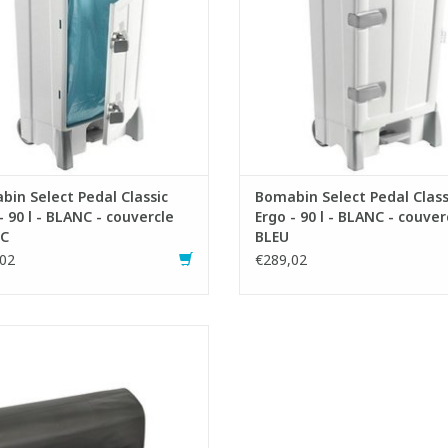
- Capacité : 90 litres
- Capacité : 90 litres
- LxLxH : 51 x 50 x 93 cm
- LxLxH : 51 x 50 x 93 cm
AJOUTER AU PANIER
AJOUTER AU PANIER
in Select Pedal Classic
Bomabin Select Pedal Class
- 90 l - BLANC - couvercle
Ergo - 90 l - BLANC - couver
C
BLEU
02
€289,02
acs High Density en rouleau.
- Capacité : 195 litres.
iqués avec des matériaux recyclés.
Idéal pour les déchets normals.
AJOUTER AU PANIER