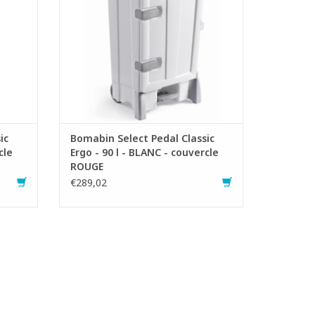
- Capacité : 90 litres.
- LxlxH : 51 x 50 x 93 cm
AJOUTER AU PANIER
ic
Bomabin Select Pedal Classic
cle
Ergo - 90 l - BLANC - couvercle
ROUGE
€289,02