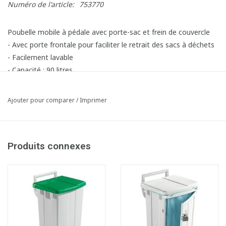
Numéro de l'article:
753770
Poubelle mobile à pédale avec porte-sac et frein de couvercle
- Avec porte frontale pour faciliter le retrait des sacs à déchets
- Facilement lavable
- Capacité : 90 litres
- LxLxH : 51 x 50 x 93 cm
Article composé des éléments suivants:
Ajouter pour comparer
/
Imprimer
1x753371 Bomabin Select Pedal Classic Ergo - 90 l - BLANC -
sans couvercle
1x753379 Couvercle pour Bomabin Select Pedal Ergo - 90 l -
Produits connexes
VERT
(Avant: Couvercle pour poubelle à pédale Polaris Delux 90 l -
VERT)
2x710153 Frein pour couvercle