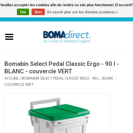
Veuillez accepter les cookies afin de rendre ce site plus fonctionnel. D'accord?
Oui
Non
En savoir plus sur les témoins (cookies) »
NL
|
FR
|
0 Articles
Accueil
Catalogue
Service client
Bomabin Select Pedal Classic Ergo - 90 l -
BLANC - couvercle VERT
ACCUEIL
/
BOMABIN SELECT PEDAL CLASSIC ERGO - 90 L - BLANC -
Blog
COUVERCLE VERT