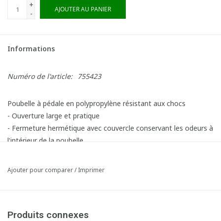
+
AJOUTER AU PANIER
-
Informations
Numéro de l'article:
755423
Poubelle à pédale en polypropylène résistant aux chocs
- Ouverture large et pratique
- Fermeture hermétique avec couvercle conservant les odeurs à
l'intérieur de la poubelle
- Mécanisme de pédale robuste
- Facile à nettoyer et à désinfecter: surfaces lisses et angles
Ajouter pour comparer
/
Imprimer
arrondis
- Inclus 6 autocollants >> déchets <<
- Capacité: 30 litres - LxlxH: 41 x 39,8 x 43,5 cm
Produits connexes
Article composé des éléments suivants: