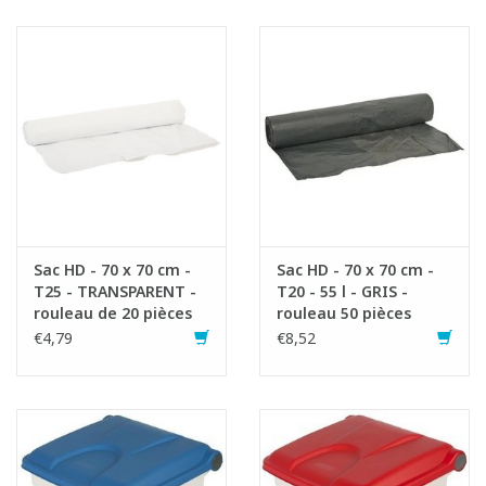
1x755403 Bomabin Select Pedal Classic - 30 l - BLANC - sans
couvercle
1x755407 Couvercle pour Bomabin Select Pedal Classic 30 & 45
l - BLANC
1x755448 Etiquettes déchets séparés
Sac HD - 70 x 70 cm -
Sac HD - 70 x 70 cm -
T25 - TRANSPARENT -
T20 - 55 l - GRIS -
rouleau de 20 pièces
rouleau 50 pièces
€4,79
€8,52
Fiche produit