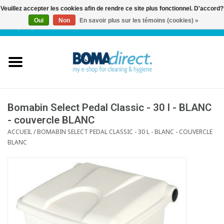
Veuillez accepter les cookies afin de rendre ce site plus fonctionnel. D'accord?
Oui
Non
En savoir plus sur les témoins (cookies) »
NL
|
FR
|
0 Articles
Accueil
Catalogue
Service client
Bomabin Select Pedal Classic - 30 l - BLANC
- couvercle BLANC
ACCUEIL
/
BOMABIN SELECT PEDAL CLASSIC - 30 L - BLANC - COUVERCLE
Blog
BLANC