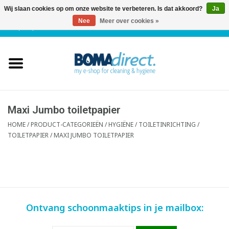
Wij slaan cookies op om onze website te verbeteren. Is dat akkoord?
Ja
Nee
Meer over cookies »
NL
|
FR
|
0 Artikelen
Home
Catalogus
Klantenservice
Maxi Jumbo toiletpapier
HOME
/
PRODUCT-CATEGORIEËN
/
HYGIËNE / TOILETINRICHTING
/
TOILETPAPIER
/
MAXI JUMBO TOILETPAPIER
Blog
Ontvang schoonmaaktips in je mailbox: