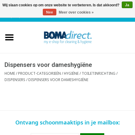
Wij slaan cookies op om onze website te verbeteren. Is dat akkoord?
Ja
Nee
Meer over cookies »
NL
|
FR
|
0 Artikelen
Home
Catalogus
Klantenservice
Dispensers voor dameshygiëne
HOME
/
PRODUCT-CATEGORIEËN
/
HYGIËNE / TOILETINRICHTING
/
DISPENSERS
/
DISPENSERS VOOR DAMESHYGIËNE
Blog
Ontvang schoonmaaktips in je mailbox: