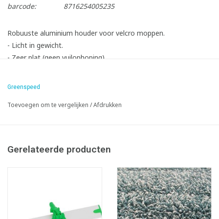
barcode:
8716254005235
Robuuste aluminium houder voor velcro moppen.
- Licht in gewicht.
- Zeer plat (geen vuilophoping).
- Makkelijk te reinigen.
- Velcrostrips zijn eenvoudig te vervangen.
Greenspeed
- Met een horizontale fixatie.
Toevoegen om te vergelijken
/
Afdrukken
Gerelateerde producten
Infofiche