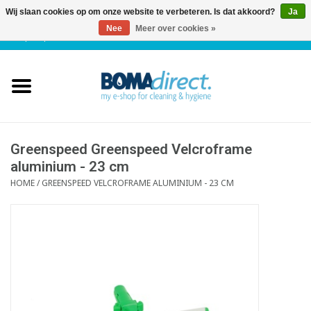
Wij slaan cookies op om onze website te verbeteren. Is dat akkoord?
Ja
Nee
Meer over cookies »
NL
|
FR
|
0 Artikelen
Home
Catalogus
Klantenservice
Greenspeed Greenspeed Velcroframe
aluminium - 23 cm
HOME
/
GREENSPEED VELCROFRAME ALUMINIUM - 23 CM
Blog