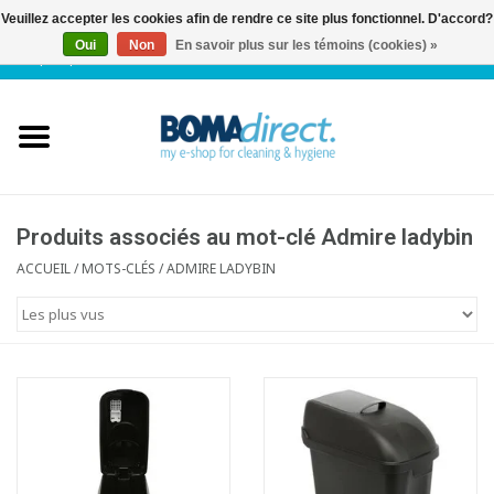
Veuillez accepter les cookies afin de rendre ce site plus fonctionnel. D'accord?
Oui
Non
En savoir plus sur les témoins (cookies) »
NL
|
FR
|
0 Articles
Accueil
Catalogue
Service client
Produits associés au mot-clé Admire ladybin
ACCUEIL
/
MOTS-CLÉS
/
ADMIRE LADYBIN
Blog