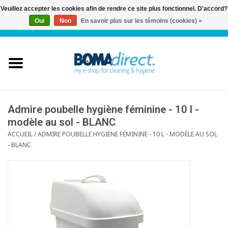
Veuillez accepter les cookies afin de rendre ce site plus fonctionnel. D'accord?
Oui
Non
En savoir plus sur les témoins (cookies) »
NL
|
FR
|
0 Articles
Accueil
Catalogue
Service client
Admire poubelle hygiène féminine - 10 l -
modèle au sol - BLANC
ACCUEIL
/
ADMIRE POUBELLE HYGIÈNE FÉMININE - 10 L - MODÈLE AU SOL
Blog
- BLANC