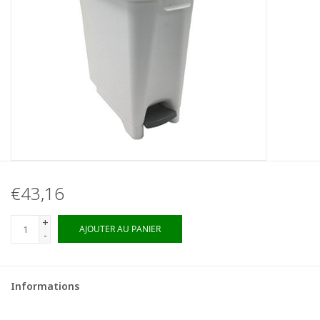
€43,16
+
AJOUTER AU PANIER
-
Informations