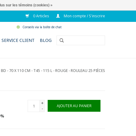
lus sur les témoins (cookies) »
0 Articles
Mon compte / S'inscrire
Conseils via la boîte de chat
SERVICE CLIENT
BLOG
 BD - 70 X 110 CM - T45 - 115 L - ROUGE - ROULEAU 25 PIÈCES
+
AJOUTER AU PANIER
-
0%