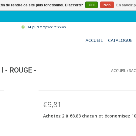
afin de rendre ce site plus fonctionnel. D'accord?
Oui
Non
En savoir p
14 jours temps de réflexion
ACCUEIL
CATALOGUE
 l - ROUGE -
ACCUEIL
/
SAC
€9,81
Achetez 2 à €8,83 chacun et économisez 1