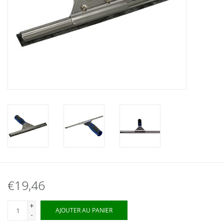
€19,46
+
AJOUTER AU PANIER
-