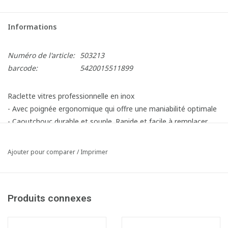
Informations
Numéro de l'article:
503213
barcode:
5420015511899
Raclette vitres professionnelle en inox
- Avec poignée ergonomique qui offre une maniabilité optimale
- Caoutchouc durable et souple. Rapide et facile à remplacer
- Compatible avec différents manches télescopiques
Article composé des éléments suivants:
Ajouter pour comparer
/
Imprimer
1x502263 Barrette en inox + caoutchouc pour raclette vitres
Boma - 45 cm
1x503215 Poignée ergonomique en inox pour raclette vitres
Produits connexes
Boma