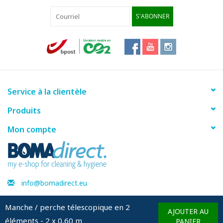
S'ABONNER
Service à la clientèle
Produits
Mon compte
info@bomadirect.eu
Manche / perche télescopique en 2
AJOUTER AU
éléments - 2 x 0,60 m
© Copyright 2026 BOMAdirect - Powered by
Lightspeed
PANIER