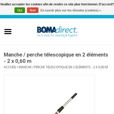
Veuillez accepter les cookies afin de rendre ce site plus fonctionnel. D'accord?
Oui
Non
En savoir plus sur les témoins (cookies) »
NL
|
FR
|
0 Articles
Accueil
Catalogue
Service client
Manche / perche télescopique en 2 éléments
- 2 x 0,60 m
ACCUEIL
/
MANCHE / PERCHE TÉLESCOPIQUE EN 2 ÉLÉMENTS - 2 X 0,60 M
Blog