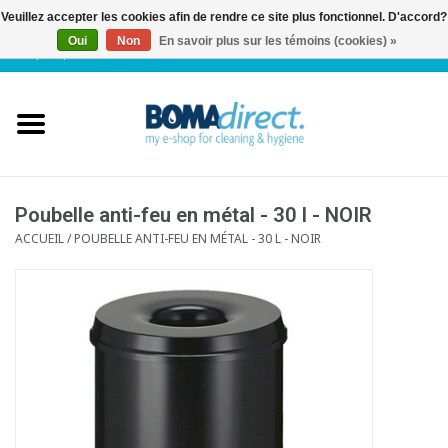
Veuillez accepter les cookies afin de rendre ce site plus fonctionnel. D'accord?
Oui
Non
En savoir plus sur les témoins (cookies) »
NL
|
FR
|
0 Articles
Accueil
Catalogue
Service client
Poubelle anti-feu en métal - 30 l - NOIR
ACCUEIL
/
POUBELLE ANTI-FEU EN MÉTAL - 30 L - NOIR
Blog