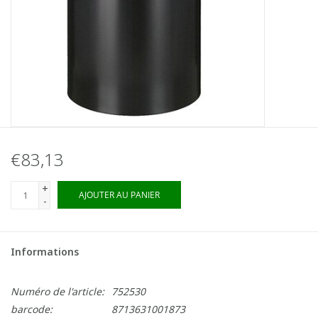
€83,13
+
AJOUTER AU PANIER
-
Informations
Numéro de l'article:
752530
barcode:
8713631001873