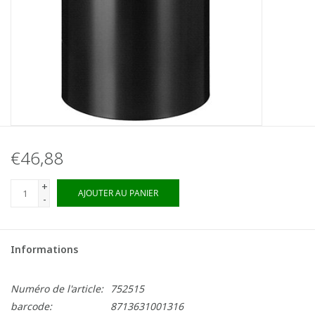
€46,88
+
AJOUTER AU PANIER
-
Informations
Numéro de l'article:
752515
barcode:
8713631001316