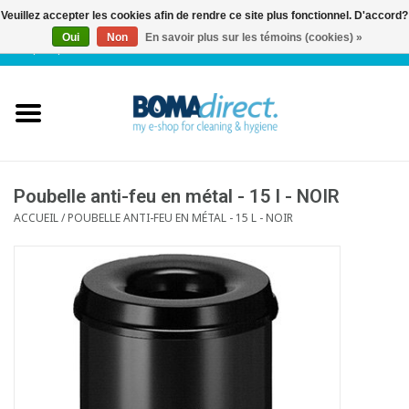
Veuillez accepter les cookies afin de rendre ce site plus fonctionnel. D'accord?
Oui
Non
En savoir plus sur les témoins (cookies) »
NL
|
FR
|
0 Articles
Accueil
Catalogue
Service client
Poubelle anti-feu en métal - 15 l - NOIR
ACCUEIL
/
POUBELLE ANTI-FEU EN MÉTAL - 15 L - NOIR
Blog