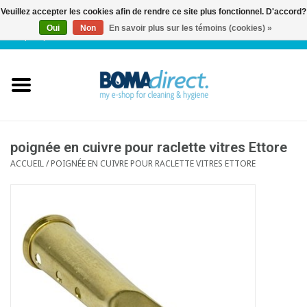
Veuillez accepter les cookies afin de rendre ce site plus fonctionnel. D'accord?
Oui
Non
En savoir plus sur les témoins (cookies) »
NL
|
FR
|
0 Articles
Accueil
Catalogue
Service client
poignée en cuivre pour raclette vitres Ettore
ACCUEIL
/
POIGNÉE EN CUIVRE POUR RACLETTE VITRES ETTORE
Blog