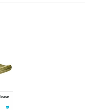
vitres
lease