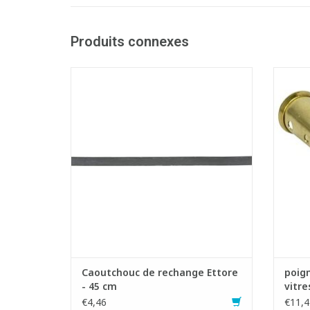
Produits connexes
Caoutchouc de rechange durable et doux
Poign
pour raclette Ettore.
- Fixation avec des clips.
- Lé
- Com
AJOUTER AU PANIER
Caoutchouc de rechange Ettore
poign
- 45 cm
vitre
€4,46
€11,4