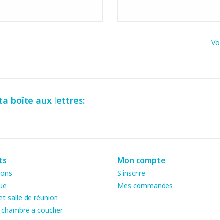
Vo
a boîte aux lettres:
ts
Mon compte
ions
S'inscrire
ue
Mes commandes
t salle de réunion
& chambre a coucher