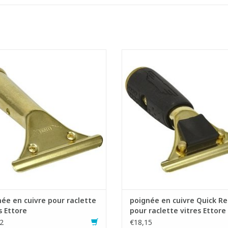
ée en cuivre pour raclette vitres
Poignée en cuivre pour raclette 
Ettore.
Ettore.
gère et parfaitement équilibrée.
- F333
patible avec différents manches
AJOUTER AU PANIER
télescopiques.
AJOUTER AU PANIER
ée en cuivre pour raclette
poignée en cuivre Quick Re
s Ettore
pour raclette vitres Ettore
2
€18,15