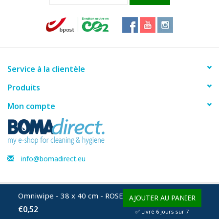
Service à la clientèle
Produits
Mon compte
info@bomadirect.eu
Omniwipe - 38 x 40 cm - ROSE
© Copyright 2026 BOMAdirect - Powered by
Lightspeed
AJOUTER AU PANIER
€0,52
✅ Livré 6 jours sur 7