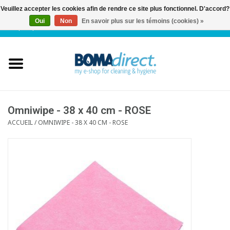
Veuillez accepter les cookies afin de rendre ce site plus fonctionnel. D'accord?
Oui
Non
En savoir plus sur les témoins (cookies) »
NL
|
FR
|
0 Articles
Accueil
Catalogue
Service client
Omniwipe - 38 x 40 cm - ROSE
ACCUEIL
/
OMNIWIPE - 38 X 40 CM - ROSE
Blog