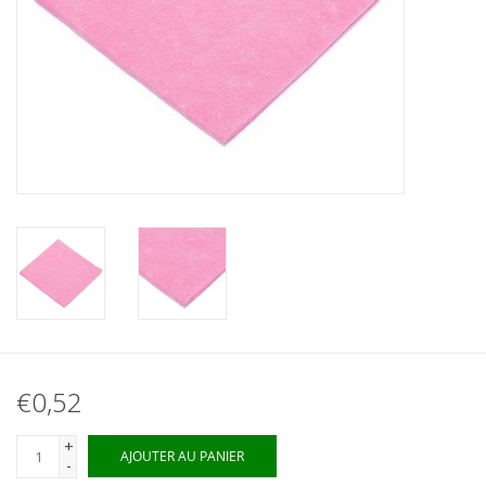
€0,52
+
AJOUTER AU PANIER
-