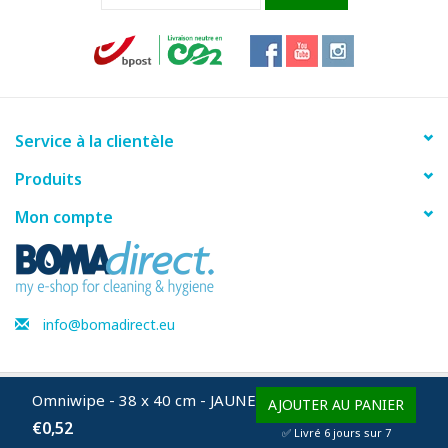
Service à la clientèle
Produits
Mon compte
info@bomadirect.eu
Omniwipe - 38 x 40 cm - JAUNE
© Copyright 2026 BOMAdirect - Powered by
Lightspeed
AJOUTER AU PANIER
€0,52
✅ Livré 6 jours sur 7