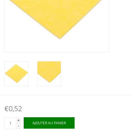
€0,52
+
AJOUTER AU PANIER
-