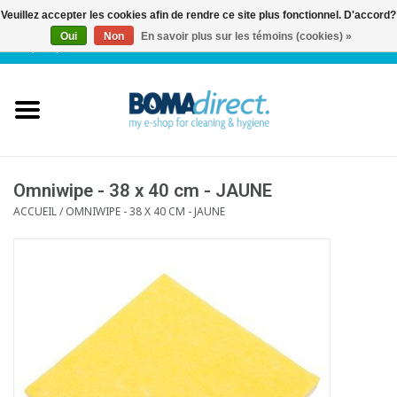
Veuillez accepter les cookies afin de rendre ce site plus fonctionnel. D'accord?
Oui
Non
En savoir plus sur les témoins (cookies) »
NL
|
FR
|
0 Articles
Accueil
Catalogue
Service client
Omniwipe - 38 x 40 cm - JAUNE
ACCUEIL
/
OMNIWIPE - 38 X 40 CM - JAUNE
Blog