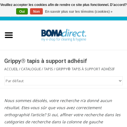
Veuillez accepter les cookies afin de rendre ce site plus fonctionnel. D'accord?
Oui
Non
En savoir plus sur les témoins (cookies) »
NL
|
FR
|
0 Articles
Accueil
Catalogue
Service client
Grippy® tapis à support adhésif
ACCUEIL
/
CATALOGUE
/
TAPIS
/
GRIPPY® TAPIS À SUPPORT ADHÉSIF
Blog
Nous sommes désolés, votre recherche n'a donné aucun
résultat. Etes-vous sûr que vous avez correctement
orthographié l'article? Si oui, affiner votre recherche dans les
catégories de recherche dans la colonne de gauche