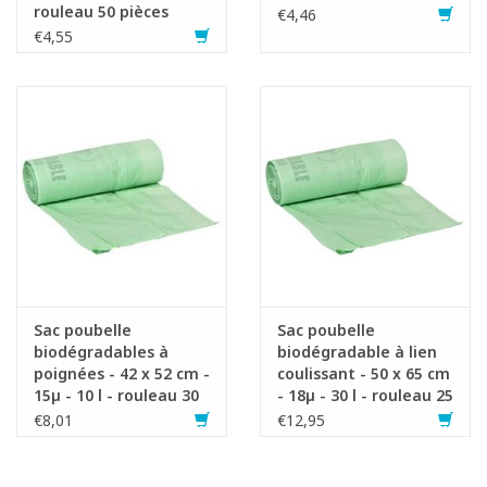
rouleau 50 pièces
€4,46
€4,55
Sac poubelle
Sac poubelle
biodégradables à
biodégradable à lien
poignées - 42 x 52 cm -
coulissant - 50 x 65 cm
15µ - 10 l - rouleau 30
- 18µ - 30 l - rouleau 25
pièces
pièces
€8,01
€12,95