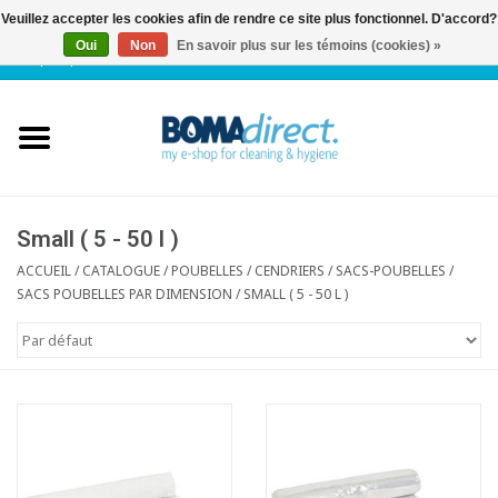
Veuillez accepter les cookies afin de rendre ce site plus fonctionnel. D'accord?
Oui
Non
En savoir plus sur les témoins (cookies) »
NL
|
FR
|
0 Articles
Accueil
Catalogue
Service client
Small ( 5 - 50 l )
ACCUEIL
/
CATALOGUE
/
POUBELLES / CENDRIERS / SACS-POUBELLES
/
SACS POUBELLES PAR DIMENSION
/
SMALL ( 5 - 50 L )
Blog