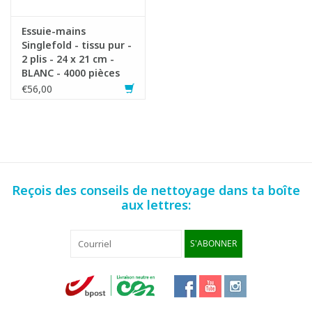
Essuie-mains
Singlefold - tissu pur -
2 plis - 24 x 21 cm -
BLANC - 4000 pièces
(20x200)
€56,00
Reçois des conseils de nettoyage dans ta boîte
aux lettres:
S'ABONNER