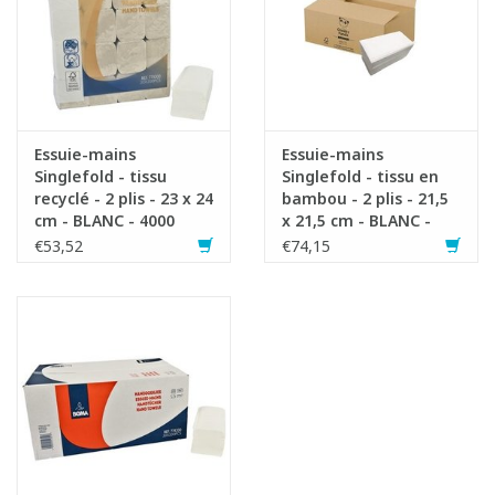
Essuie-mains
Essuie-mains
Singlefold - tissu
Singlefold - tissu en
recyclé - 2 plis - 23 x 24
bambou - 2 plis - 21,5
cm - BLANC - 4000
x 21,5 cm - BLANC -
pièces (20x200)
3200 pièces (20 x 160) -
€53,52
€74,15
Cheeky Panda