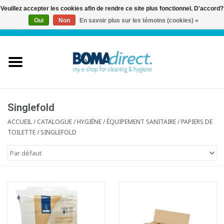
Veuillez accepter les cookies afin de rendre ce site plus fonctionnel. D'accord?
Oui
Non
En savoir plus sur les témoins (cookies) »
NL
|
FR
|
0 Articles
Accueil
Catalogue
Service client
Singlefold
ACCUEIL
/
CATALOGUE
/
HYGIÈNE / ÉQUIPEMENT SANITAIRE
/
PAPIERS DE
TOILETTE
/
SINGLEFOLD
Blog