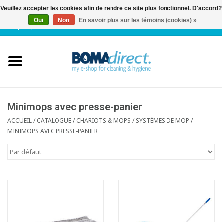
Veuillez accepter les cookies afin de rendre ce site plus fonctionnel. D'accord?
Oui
Non
En savoir plus sur les témoins (cookies) »
NL
|
FR
|
0 Articles
Accueil
Catalogue
Service client
Minimops avec presse-panier
ACCUEIL
/
CATALOGUE
/
CHARIOTS & MOPS
/
SYSTÈMES DE MOP
/
MINIMOPS AVEC PRESSE-PANIER
Blog