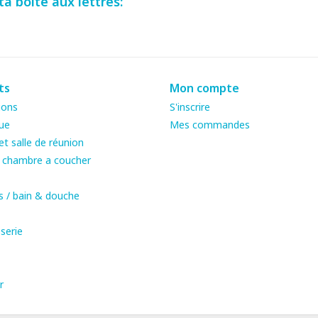
a boîte aux lettres:
ts
Mon compte
ions
S'inscrire
ue
Mes commandes
t salle de réunion
& chambre a coucher
s / bain & douche
serie
r