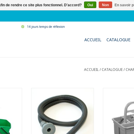
afin de rendre ce site plus fonctionnel. D'accord?
Oui
Non
En savoir p
14 jours temps de réflexion
ACCUEIL
CATALOGUE
ACCUEIL
/
CATALOGUE
/
CHA
que pour
Tuyau de remplissage
Bac pratique po
multifonctionnel.
des bou
utils
- Idéal pour remplir des seaux.
- Avec répart
- S'adapte sur tous les robinets
NIER
AJOUTER 
normaux.
L : 1,55 m
Ø : 25 mm