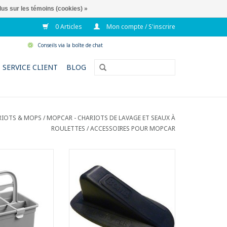
lus sur les témoins (cookies) »
0 Articles
Mon compte / S'inscrire
Conseils via la boîte de chat
SERVICE CLIENT
BLOG
RIOTS & MOPS
/
MOPCAR - CHARIOTS DE LAVAGE ET SEAUX À
ROULETTES
/
ACCESSOIRES POUR MOPCAR
ur du matériel et
Bloque-porte.
teilles.
- Idéal pour bloquer des portes.
ition flexible.
- Se place facilement sous la
porte.
AU PANIER
- Convient pour tous les types de
sols.
AJOUTER AU PANIER