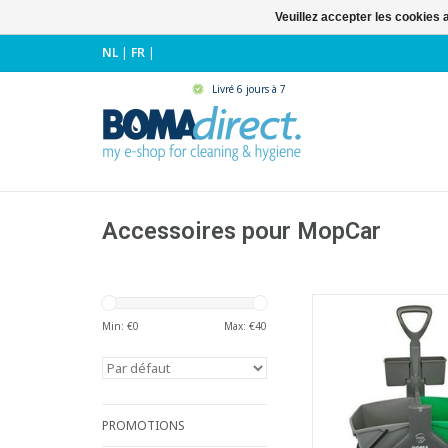
Veuillez accepter les cookies 
NL
|
FR
|
Livré 6 jours à 7
Accessoires pour MopCar
Bac à outils prati
MopCar 2
Min: €
0
Max: €
40
- A fixer sans o
AJOUTER AU PA
PROMOTIONS