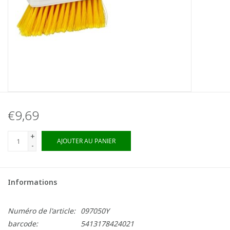
€9,69
+
AJOUTER AU PANIER
-
Informations
Numéro de l'article:
097050Y
barcode:
5413178424021