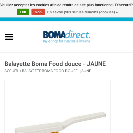
Veuillez accepter les cookies afin de rendre ce site plus fonctionnel. D'accord?
Oui
Non
En savoir plus sur les témoins (cookies) »
NL
|
FR
|
0 Articles
Accueil
Catalogue
Service client
Balayette Boma Food douce - JAUNE
ACCUEIL
/
BALAYETTE BOMA FOOD DOUCE - JAUNE
Blog