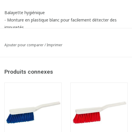
Balayette hygiénique
- Monture en plastique blanc pour facilement détecter des
impuretés
- Fibres Rilsan douces : extrêmement durables, ne bouclent pas
et freinent la prolifération des bactéries entre les fibres
Ajouter pour comparer
/
Imprimer
- Résistante aux temperatures de -20 °C jusqu'à 100°C
- Peut être desinfectée avec alcool
Produits connexes