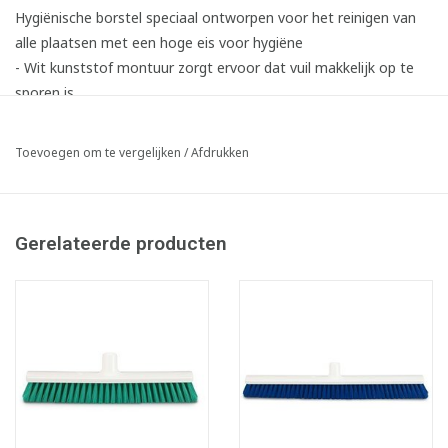
Hygiënische borstel speciaal ontworpen voor het reinigen van
alle plaatsen met een hoge eis voor hygiëne
- Wit kunststof montuur zorgt ervoor dat vuil makkelijk op te
sporen is
- Met handige borstelsteelhouder
- Zachte Rilsan vezels: bijzonder slijtvast, krult niet en remt de
Toevoegen om te vergelijken
/
Afdrukken
groei van bacteriën tussen de vezels
- Temperatuurbestendig van -20 °C - tot 100 °C
- Kan ontsmet worden met alcohol
Gerelateerde producten