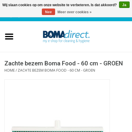
Wij slaan cookies op om onze website te verbeteren. Is dat akkoord?
Ja
Nee
Meer over cookies »
NL
|
FR
|
0 Artikelen
Home
Catalogus
Klantenservice
Zachte bezem Boma Food - 60 cm - GROEN
HOME
/
ZACHTE BEZEM BOMA FOOD - 60 CM - GROEN
Blog