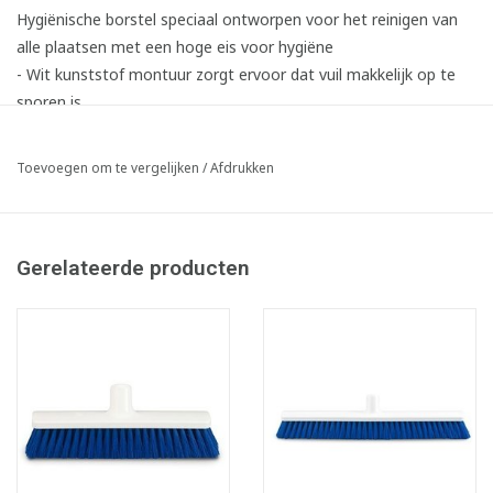
Hygiënische borstel speciaal ontworpen voor het reinigen van
alle plaatsen met een hoge eis voor hygiëne
- Wit kunststof montuur zorgt ervoor dat vuil makkelijk op te
sporen is
- Met handige borstelsteelhouder
- Zachte Rilsan vezels: bijzonder slijtvast, krult niet en remt de
Toevoegen om te vergelijken
/
Afdrukken
groei van bacteriën tussen de vezels
- Temperatuurbestendig van -20 °C - tot 100 °C
- Kan ontsmet worden met alcohol
Gerelateerde producten