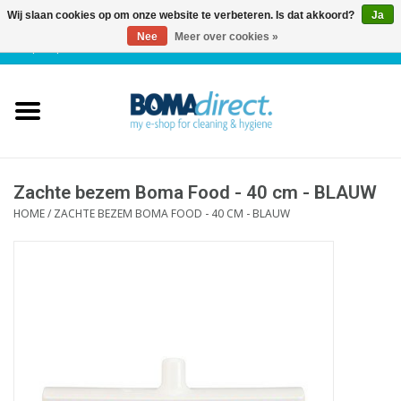
Wij slaan cookies op om onze website te verbeteren. Is dat akkoord?
Ja
Nee
Meer over cookies »
NL
|
FR
|
0 Artikelen
Home
Catalogus
Klantenservice
Zachte bezem Boma Food - 40 cm - BLAUW
HOME
/
ZACHTE BEZEM BOMA FOOD - 40 CM - BLAUW
Blog