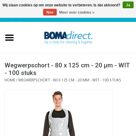
Wij slaan cookies op om onze website te verbeteren. Is dat akkoord?
Ja
Nee
Meer over cookies »
NL
|
FR
|
0 Artikelen
Home
Catalogus
Klantenservice
Wegwerpschort - 80 x 125 cm - 20 µm - WIT
- 100 stuks
HOME
/
WEGWERPSCHORT - 80 X 125 CM - 20 ΜM - WIT - 100 STUKS
Blog