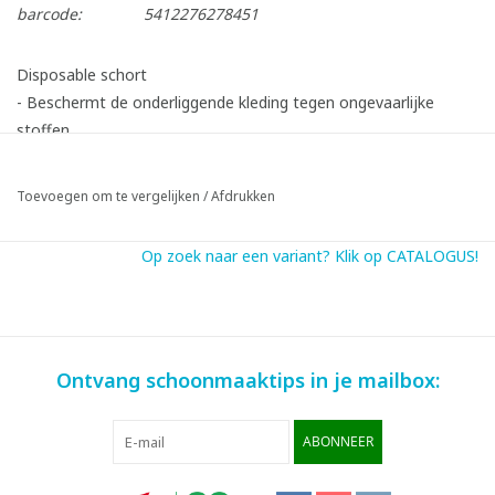
barcode:
5412276278451
Disposable schort
- Beschermt de onderliggende kleding tegen ongevaarlijke
stoffen
- Bijzonder geschikt voor gebruik in de voedingsindustrie
- 80 x 125 cm
Toevoegen om te vergelijken
/
Afdrukken
- 100 stuks
Op zoek naar een variant? Klik op CATALOGUS!
Ontvang schoonmaaktips in je mailbox:
ABONNEER