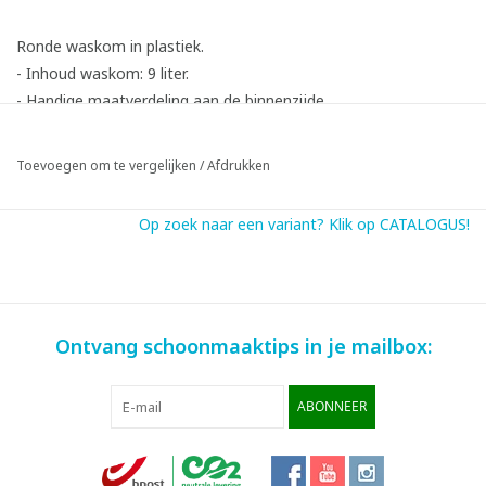
Ronde waskom in plastiek.
- Inhoud waskom: 9 liter.
- Handige maatverdeling aan de binnenzijde.
- Met gietuit.
Toevoegen om te vergelijken
/
Afdrukken
H: 16 cm
Ø: 36 cm
Op zoek naar een variant? Klik op CATALOGUS!
Ontvang schoonmaaktips in je mailbox:
ABONNEER
Infofiche