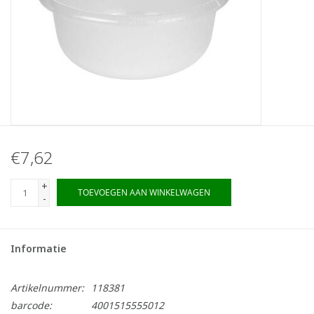
€7,62
+
TOEVOEGEN AAN WINKELWAGEN
-
Informatie
Artikelnummer:
118381
barcode:
4001515555012