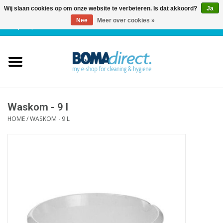
Wij slaan cookies op om onze website te verbeteren. Is dat akkoord?
Ja
Nee
Meer over cookies »
NL
|
FR
|
0 Artikelen
Home
Catalogus
Klantenservice
Waskom - 9 l
HOME
/
WASKOM - 9 L
Blog