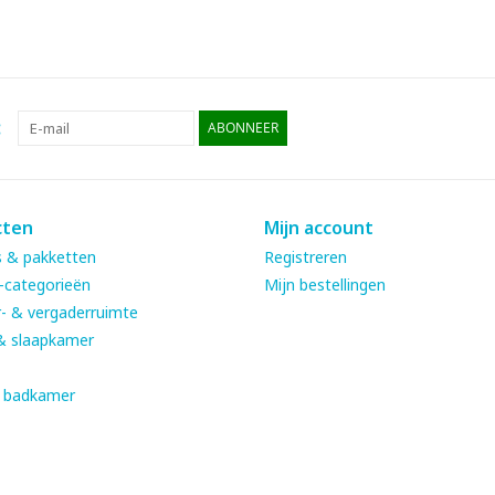
:
ABONNEER
cten
Mijn account
 & pakketten
Registreren
-categorieën
Mijn bestellingen
- & vergaderruimte
& slaapkamer
& badkamer