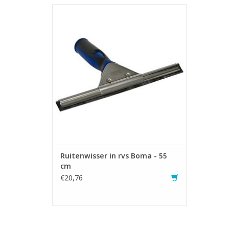
Professionele ruitenwisser in roestvrij
staal
- Met ergonomische handgreep die
optimaal in de hand ligt
- Slijtvaste en soepele rubber. Snel en
makkelijk te vervangen
- Kan op diverse telescopische stelen
gemonteerd worden
TOEVOEGEN AAN WINKELWAGEN
Ruitenwisser in rvs Boma - 55
cm
€20,76