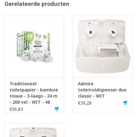
Gerelateerde producten
Infofiche
Traditioneel
Admire
toiletpapier - bamboe
toiletroldispenser duo
tissue - 3-laags - 24 m
classic - WIT
- 200 vel - WIT - 48
€39,28
rollen - Cheeky Panda
€56,83