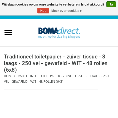
Wij slaan cookies op om onze website te verbeteren. Is dat akkoord?
Ja
Nee
Meer over cookies »
NL
|
FR
|
0 Artikelen
Home
Catalogus
Klantenservice
Traditioneel toiletpapier - zuiver tissue - 3
laags - 250 vel - gewafeld - WIT - 48 rollen
(6x8)
Blog
HOME
/
TRADITIONEEL TOILETPAPIER - ZUIVER TISSUE - 3 LAAGS - 250
VEL - GEWAFELD - WIT - 48 ROLLEN (6X8)