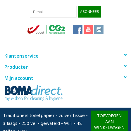
ABONNEER
Klantenservice
Producten
Mijn account
info@bomadirect.eu
Traditioneel toiletpapier - zuiver tissue -
TOEVOEGEN
AAN
3 laags - 250 vel - gewafeld - WIT - 48
WINKELWAGEN
rollen (6x8)