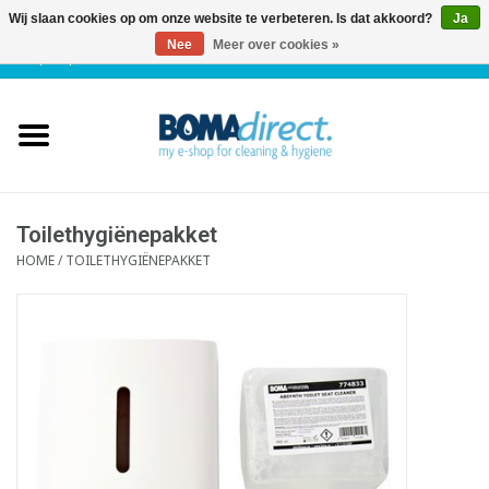
Wij slaan cookies op om onze website te verbeteren. Is dat akkoord?
Ja
Nee
Meer over cookies »
NL
|
FR
|
0 Artikelen
Home
Catalogus
Klantenservice
Toilethygiënepakket
HOME
/
TOILETHYGIËNEPAKKET
Blog