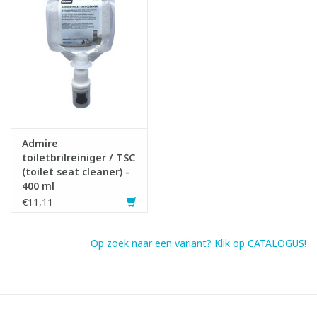
1x774833 Admire toiletbrilreiniger / TSC (toilet seat cleaner) -
400 ml
1x774903 Admire toiletbrilreinigingsdispenser - 400 ml - WIT
Admire
toiletbrilreiniger / TSC
(toilet seat cleaner) -
400 ml
€11,11
Op zoek naar een variant? Klik op CATALOGUS!