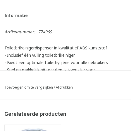
Informatie
Artikelnummer:
774969
Toiletbrilreinigerdispenser in kwalitatief ABS kunststof
- Inclusief één vulling toiletbrilreiniger
- Biedt een optimale toilethygiëne voor alle gebruikers
- Snel en makkelijk bij te vullen, kijkvenster voor
inhoudscontrole
- Schuim voor een sterk gereduceerd verbruik ten opzichte van
Toevoegen om te vergelijken
/
Afdrukken
een liquide of gel
- Transparante achterzijde zorgt veelal voor hergebruik
bestaande boorgaten
Gerelateerde producten
- Openen en afsluiten met Admire-sleutel
Artikel samengesteld uit volgende onderdelen: