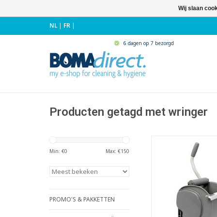
Wij slaan coo
NL
|
FR
|
6 dagen op 7 bezorgd
Producten getagd met wringer
Ergonomische rolpe
bodem.
Min: €
0
Max: €
150
- Geschikt voor het 
van vlakmopp
- Ook geschikt voo
tapijtpads.
- Met verstelbare 
PROMO'S & PAKKETTEN
verschillende pers-