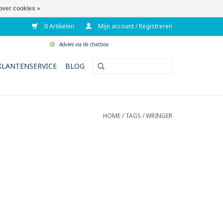
over cookies »
0 Artikelen
Mijn account / Registreren
Advies via de chatbox
KLANTENSERVICE
BLOG
HOME
/
TAGS
/
WRINGER