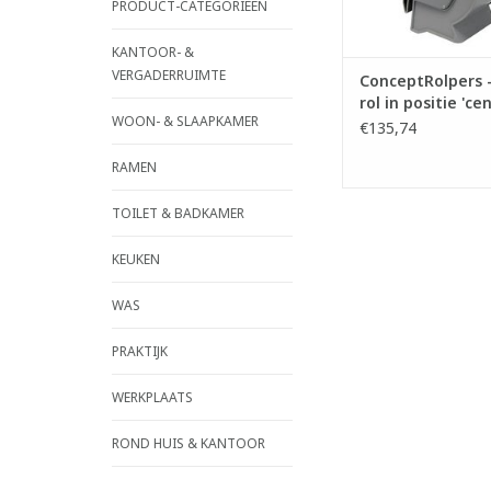
* positie 'centraal':
PRODUCT-CATEGORIEËN
instelling voor een
persdruk. G
KANTOOR- &
VERGADERRUIMTE
TOEVOEGEN AAN WI
ConceptRolpers 
rol in positie 'ce
WOON- & SLAAPKAMER
€135,74
RAMEN
TOILET & BADKAMER
KEUKEN
WAS
PRAKTIJK
WERKPLAATS
ROND HUIS & KANTOOR