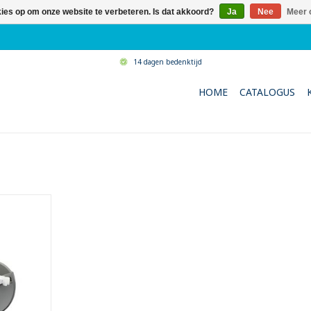
kies op om onze website te verbeteren. Is dat akkoord?
Ja
Nee
Meer 
14 dagen bedenktijd
HOME
CATALOGUS
rs zonder
uitwringen
en.
r sommige
rol voor
vereisten: