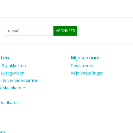
:
ABONNEER
cten
Mijn account
 & pakketten
Registreren
-categorieën
Mijn bestellingen
- & vergaderruimte
& slaapkamer
& badkamer
ats