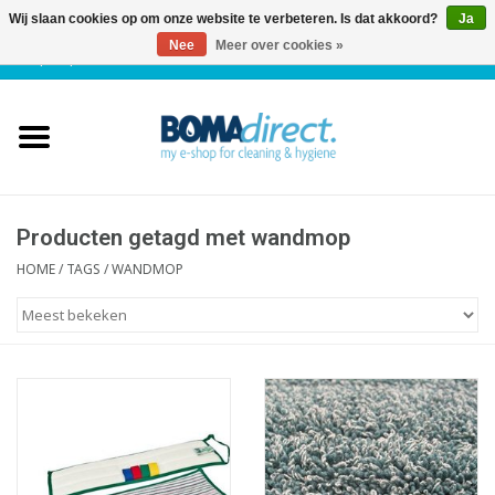
Wij slaan cookies op om onze website te verbeteren. Is dat akkoord?
Ja
Nee
Meer over cookies »
NL
|
FR
|
0 Artikelen
Home
Catalogus
Klantenservice
Producten getagd met wandmop
HOME
/
TAGS
/
WANDMOP
Blog