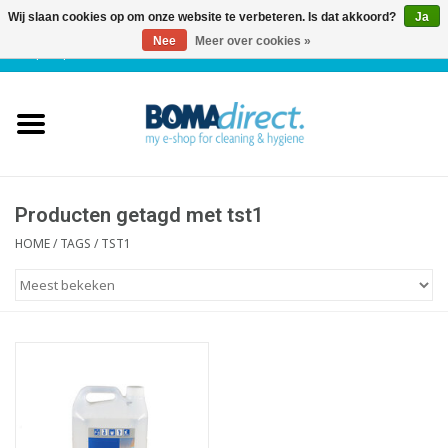
Wij slaan cookies op om onze website te verbeteren. Is dat akkoord?
Ja
Nee
Meer over cookies »
NL
|
FR
|
0 Artikelen
Home
Catalogus
Klantenservice
Producten getagd met tst1
HOME
/
TAGS
/
TST1
Blog