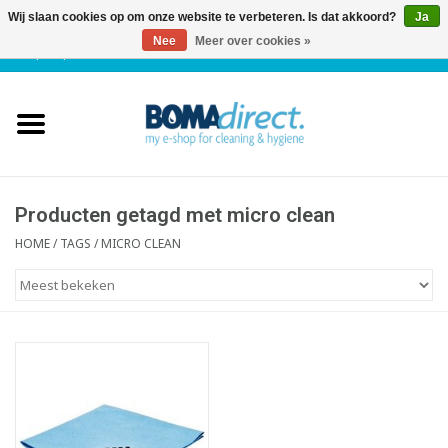
Wij slaan cookies op om onze website te verbeteren. Is dat akkoord?
Ja
Nee
Meer over cookies »
NL
|
FR
|
0 Artikelen
Home
Catalogus
Klantenservice
Producten getagd met micro clean
HOME
/
TAGS
/
MICRO CLEAN
Blog