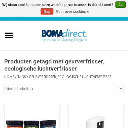
Wij slaan cookies op om onze website te verbeteren. Is dat akkoord?
Ja
Nee
Meer over cookies »
NL
|
FR
|
0 Artikelen
Home
Catalogus
Klantenservice
Producten getagd met geurverfrisser,
ecologische luchtverfrisser
Blog
HOME
/
TAGS
/
GEURVERFRISSER, ECOLOGISCHE LUCHTVERFRISSER