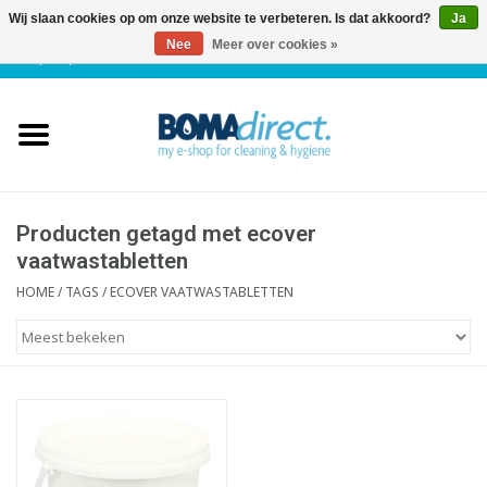
Wij slaan cookies op om onze website te verbeteren. Is dat akkoord?
Ja
Nee
Meer over cookies »
NL
|
FR
|
0 Artikelen
Home
Catalogus
Klantenservice
Producten getagd met ecover
vaatwastabletten
Blog
HOME
/
TAGS
/
ECOVER VAATWASTABLETTEN