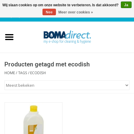
Wij slaan cookies op om onze website te verbeteren. Is dat akkoord?
Ja
Nee
Meer over cookies »
NL
|
FR
|
0 Artikelen
Home
Catalogus
Klantenservice
Producten getagd met ecodish
HOME
/
TAGS
/
ECODISH
Blog